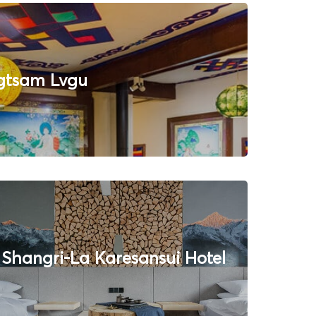
gtsam Lvgu
Shangri-La Karesansui Hotel