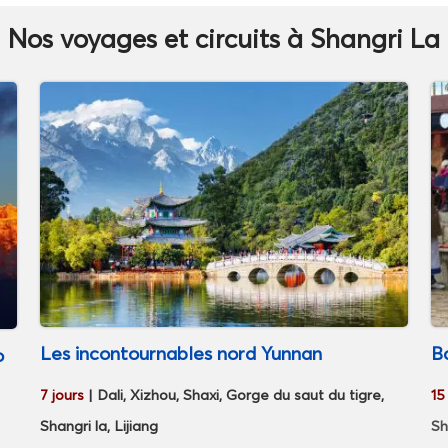
Nos voyages et circuits à Shangri La
Les incontournables nord Yunnan
B
o
7 jours
|
Dali, Xizhou, Shaxi, Gorge du saut du tigre,
15
Shangri la, Lijiang
Sh