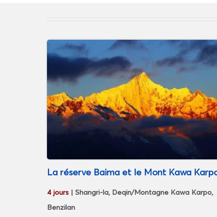
La réserve Baima et le Mont Kawa Karp
4 jours
| Shangri-la, Deqin/Montagne Kawa Karpo,
Benzilan