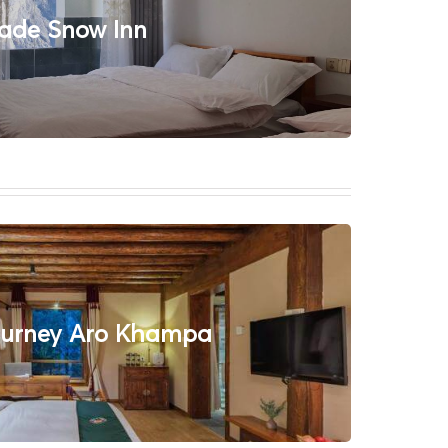
ade Snow Inn
ourney Aro Khampa