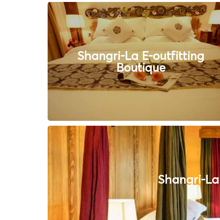
Shangri-La E-outfitting
Boutique
Shangri-La