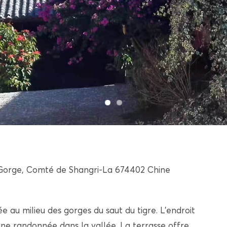
 Gorge, Comté de Shangri-La 674402 Chine
e au milieu des gorges du saut du tigre. L’endroit
une randonnée dans la vallée. La terrasse offre