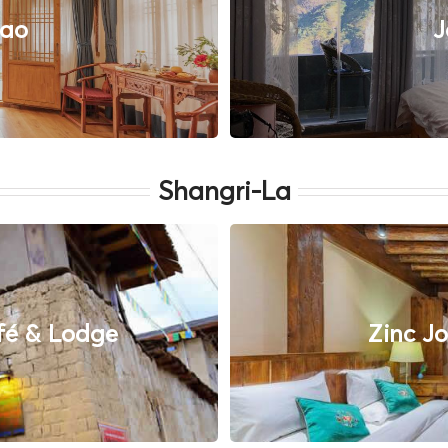
iao
J
Shangri-La
fé & Lodge
Zinc J