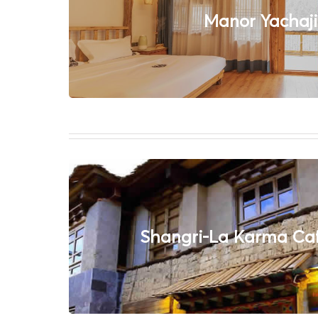
Manor Yachaj
Shangri-La Karma Ca