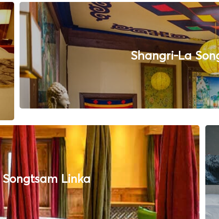
Shangri-La Son
 Songtsam Linka