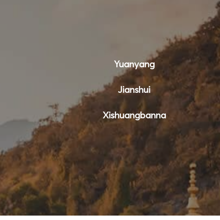
Yuanyang
Jianshui
Xishuangbanna