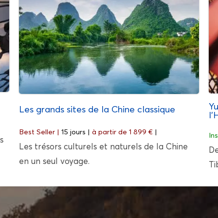
Yu
Les grands sites de la Chine classique
l’
Best Seller |
15 jours |
à partir de 1 899 €
|
In
s
Les trésors culturels et naturels de la Chine
De
en un seul voyage.
Ti