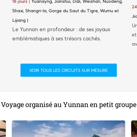
18 jours
|
Yuanayng, Jianshui, Dali, Weishan, Nuodeng,
24
Shaxi, Shangri-la, Gorge du Saut du Tigre, Wumu et
Ji
Lijiang |
Un
Le Yunnan en profondeur : de ses joyaux
et
emblématiques à ses trésors cachés.
av
VOIR TOUS LES CIRCUITS SUR MESURE
Voyage organisé au Yunnan en petit groupe