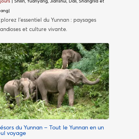
 jours
| Shilin, Yuanyang, Jianshui, Dali, Shangrila et
jiang
|
plorez l’essentiel du Yunnan : paysages
andioses et culture vivante.
résors du Yunnan – Tout le Yunnan en un
eul voyage