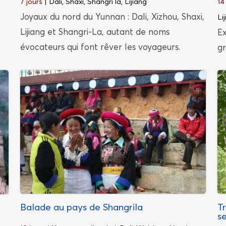
7 jours
| Dali, Shaxi, Shangri la, Lijiang
14
Joyaux du nord du Yunnan : Dali, Xizhou, Shaxi,
Li
Lijiang et Shangri-La, autant de noms
Ex
évocateurs qui font rêver les voyageurs.
gr
Balade au pays de Shangrila
T
s